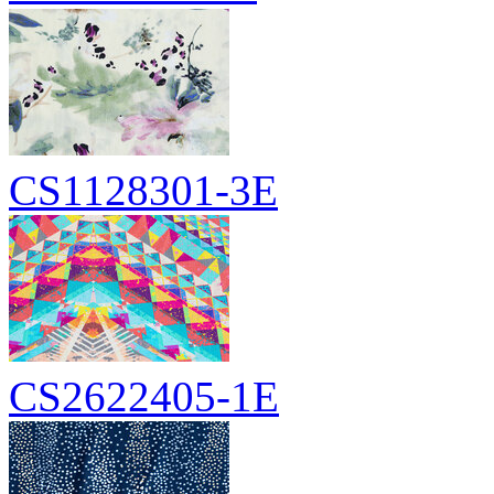
CS1128301-3E
CS2622405-1E