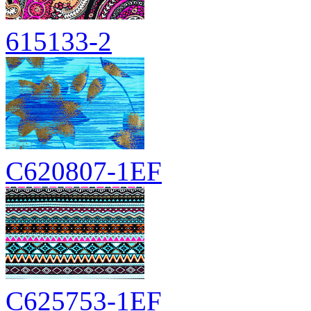
615133-2
C620807-1EF
C625753-1EF