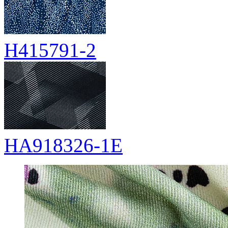
H415791-2
HA918326-1E