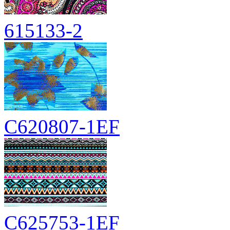
615133-2
C620807-1EF
C625753-1EF