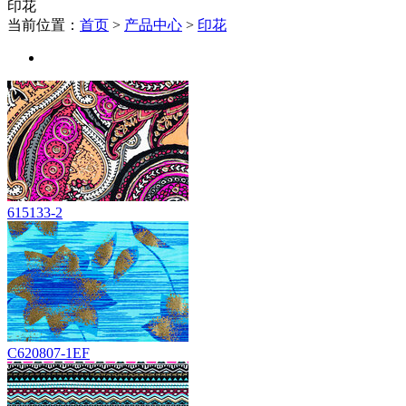
印花
当前位置：
首页
>
产品中心
>
印花
615133-2
C620807-1EF