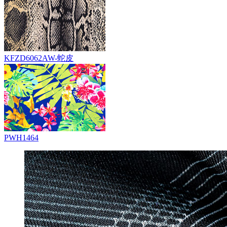
KFZD6062AW-蛇皮
PWH1464