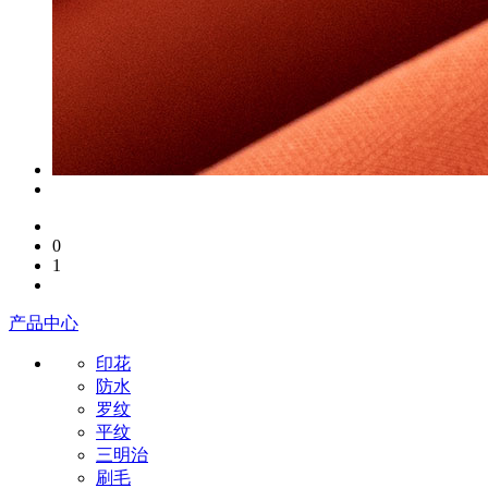
0
1
产品中心
印花
防水
罗纹
平纹
三明治
刷毛