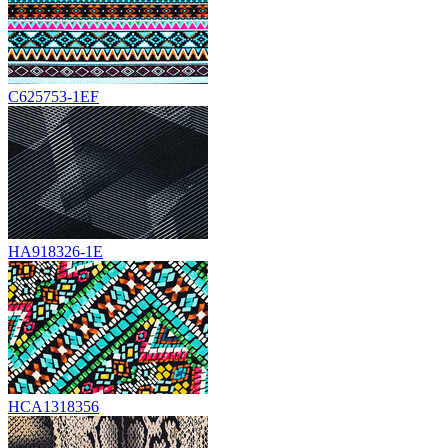
C625753-1EF
HA918326-1E
HCA1318356