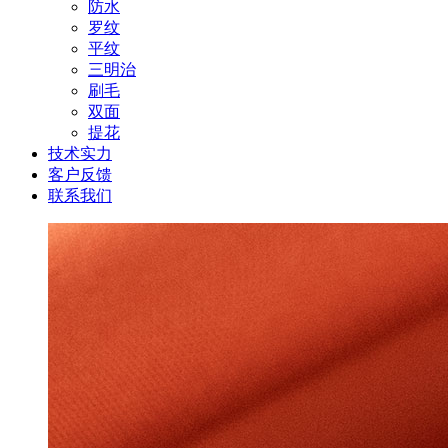
防水
罗纹
平纹
三明治
刷毛
双面
提花
技术实力
客户反馈
联系我们