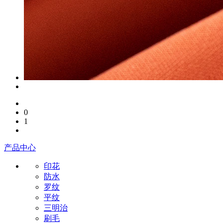
0
1
产品中心
印花
防水
罗纹
平纹
三明治
刷毛