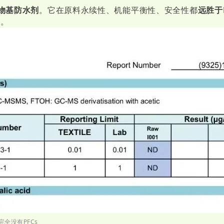
物基防水剂
。它在原料永续性、机能平衡性、安全性都
远胜于P
s
。
全没有PFCs